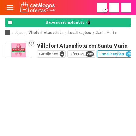
!
Baixe nosso aplicativo 📲
Lojas
Villefort Atacadista
Localizações
Santa Maria
Villefort Atacadista em Santa Maria
Catálogos
4
Ofertas
208
Localizações
28