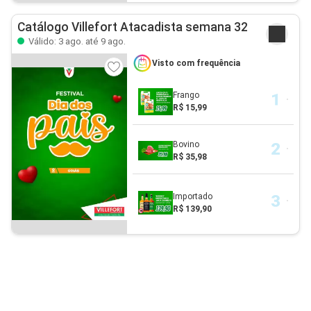
Catálogo Villefort Atacadista semana 32
Válido: 3 ago. até 9 ago.
Visto com frequência
Frango
R$ 15,99
Bovino
R$ 35,98
Importado
R$ 139,90