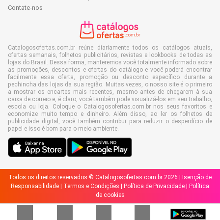
Contate-nos
Catalogosofertas.com.br reúne diariamente todos os catálogos atuais,
ofertas semanais, folhetos publicitários, revistas e lookbooks de todas as
lojas do Brasil. Dessa forma, manteremos você totalmente informado sobre
as promoções, descontos e ofertas do catálogo e você poderá encontrar
facilmente essa oferta, promoção ou desconto específico durante a
pechincha das lojas da sua região. Muitas vezes, o nosso site é o primeiro
a mostrar os encartes mais recentes, mesmo antes de chegarem à sua
caixa de correio e, é claro, você também pode visualizá-los em seu trabalho,
escola ou loja. Coloque o Catalogosofertas.com.br nos seus favoritos e
economize muito tempo e dinheiro. Além disso, ao ler os folhetos de
publicidade digital, você também contribui para reduzir o desperdício de
papel e isso é bom para o meio ambiente.
Todos os direitos reservados © Catalogosofertas.com.br 2026 |
Isenção de
Responsabilidade
|
Termos e Condições
|
Política de Privacidade
|
Política
de cookies