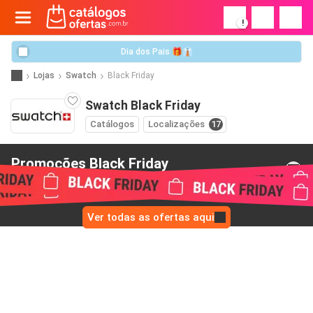
!
Dia dos Pais 🎁👔
Lojas
Swatch
Black Friday
Swatch Black Friday
Catálogos
Localizações
17
Promoções Black Friday
de Swatch
Ver todas as ofertas aqui