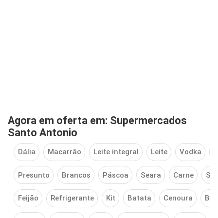
Agora em oferta em: Supermercados
Santo Antonio
Dália
Macarrão
Leite integral
Leite
Vodka
V
Presunto
Brancos
Páscoa
Seara
Carne
Sab
Feijão
Refrigerante
Kit
Batata
Cenoura
Bis