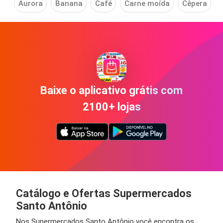
Aurora
Banana
Café
Carne moída
Cêpera
C
Baixe o aplicativo grátis com
2100+ lojas
Catálogo e Ofertas Supermercados
Santo Antônio
Nos Supermercados Santo Antônio você encontra os