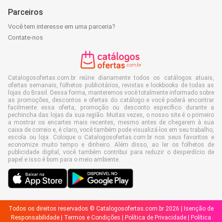
Parceiros
Você tem interesse em uma parceria?
Contate-nos
Catalogosofertas.com.br reúne diariamente todos os catálogos atuais,
ofertas semanais, folhetos publicitários, revistas e lookbooks de todas as
lojas do Brasil. Dessa forma, manteremos você totalmente informado sobre
as promoções, descontos e ofertas do catálogo e você poderá encontrar
facilmente essa oferta, promoção ou desconto específico durante a
pechincha das lojas da sua região. Muitas vezes, o nosso site é o primeiro
a mostrar os encartes mais recentes, mesmo antes de chegarem à sua
caixa de correio e, é claro, você também pode visualizá-los em seu trabalho,
escola ou loja. Coloque o Catalogosofertas.com.br nos seus favoritos e
economize muito tempo e dinheiro. Além disso, ao ler os folhetos de
publicidade digital, você também contribui para reduzir o desperdício de
papel e isso é bom para o meio ambiente.
Todos os direitos reservados © Catalogosofertas.com.br 2026 |
Isenção de
Responsabilidade
|
Termos e Condições
|
Política de Privacidade
|
Política