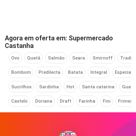
Agora em oferta em: Supermercado
Castanha
Ovo
Quatá
Salmão
Seara
Smirnoff
Tradici
Bombom
Predilecta
Batata
Integral
Especial
Sucrilhos
Sardinha
Hot
Santa catarina
Guara
Castelo
Doriana
Draft
Farinha
Fini
Frimesa