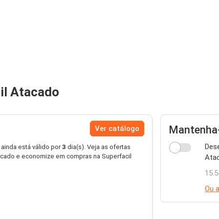
il Atacado
Mantenha-
Ver catálogo
Dese
 ainda está válido por
3
dia(s). Veja as ofertas
tacado e economize em compras na Superfacil
Atac
15.5
Ou a