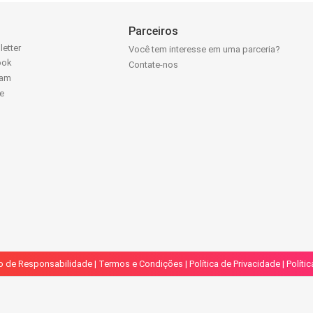
Parceiros
letter
Você tem interesse em uma parceria?
ook
Contate-nos
ram
e
k
o de Responsabilidade
|
Termos e Condições
|
Política de Privacidade
|
Políti