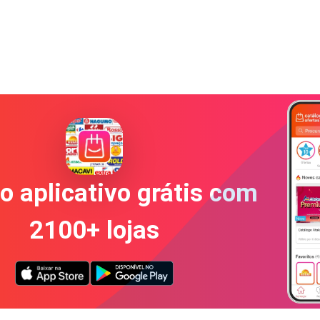
o aplicativo grátis com
2100+ lojas