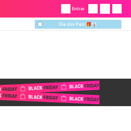
Entrar
Dia dos Pais 🎁👔