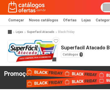
Começar
Novos catálogos
Ofertas
Lojas
Categor
Lojas
Superfacil Atacado
Black Friday
Superfacil Atacado B
Catálogos
1
Ir para o website
Promoções Black Friday
de Superfacil Atacad