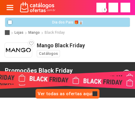
!
Dia dos Pais 🎁👔
Lojas
Mango
Black Friday
Mango Black Friday
Catálogos
Promoções Black Friday
de Mango
Ver todas as ofertas aqui