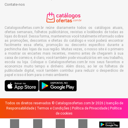
Contate-nos
Catalogosofertas.com.br reúne diariamente todos os catálogos atuais,
ofertas semanais, folhetos publicitários, revistas e lookbooks de todas as
lojas do Brasil. Dessa forma, manteremos você totalmente informado sobre
as promoções, descontos e ofertas do catálogo e você poderá encontrar
facilmente essa oferta, promoção ou desconto específico durante a
pechincha das lojas da sua região. Muitas vezes, o nosso site é o primeiro
a mostrar os encartes mais recentes, mesmo antes de chegarem à sua
caixa de correio e, é claro, você também pode visualizá-los em seu trabalho,
escola ou loja. Coloque o Catalogosofertas.com.br nos seus favoritos e
economize muito tempo e dinheiro. Além disso, ao ler os folhetos de
publicidade digital, você também contribui para reduzir o desperdício de
papel e isso é bom para o meio ambiente.
Todos os direitos reservados © Catalogosofertas.com.br 2026 |
Isenção de
Responsabilidade
|
Termos e Condições
|
Política de Privacidade
|
Política
de cookies