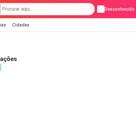
Desconhecido
ias
Cidades
zações