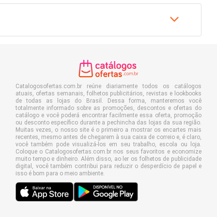
Catalogosofertas.com.br reúne diariamente todos os catálogos
atuais, ofertas semanais, folhetos publicitários, revistas e lookbooks
de todas as lojas do Brasil. Dessa forma, manteremos você
totalmente informado sobre as promoções, descontos e ofertas do
catálogo e você poderá encontrar facilmente essa oferta, promoção
ou desconto específico durante a pechincha das lojas da sua região.
Muitas vezes, o nosso site é o primeiro a mostrar os encartes mais
recentes, mesmo antes de chegarem à sua caixa de correio e, é claro,
você também pode visualizá-los em seu trabalho, escola ou loja.
Coloque o Catalogosofertas.com.br nos seus favoritos e economize
muito tempo e dinheiro. Além disso, ao ler os folhetos de publicidade
digital, você também contribui para reduzir o desperdício de papel e
isso é bom para o meio ambiente.