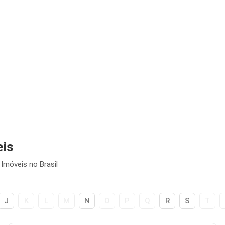
eis
Imóveis no Brasil
J
K
L
M
N
O
P
Q
R
S
T