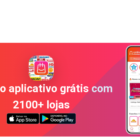
o aplicativo grátis com
2100+ lojas