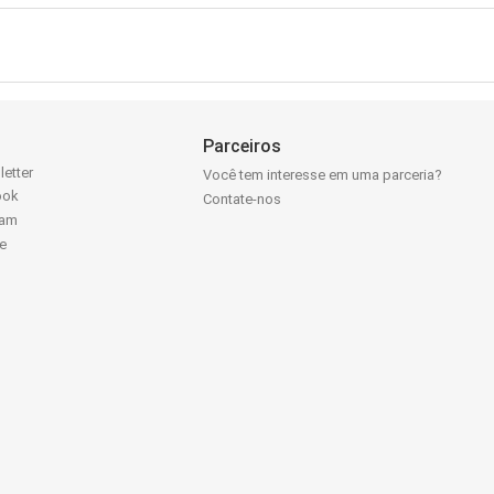
Parceiros
letter
Você tem interesse em uma parceria?
ook
Contate-nos
ram
e
k