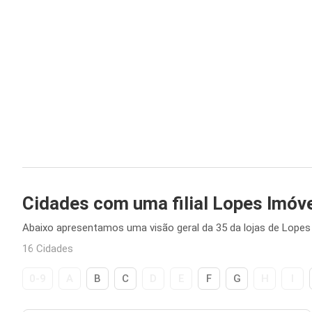
Cidades com uma filial Lopes Imóv
Abaixo apresentamos uma visão geral da 35 da lojas de Lopes 
16 Cidades
0-9
A
B
C
D
E
F
G
H
I