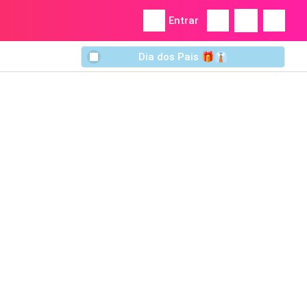
Entrar
Dia dos Pais 🎁👔