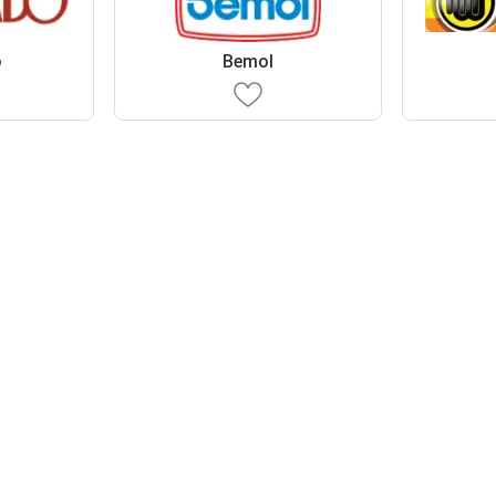
o
Bemol