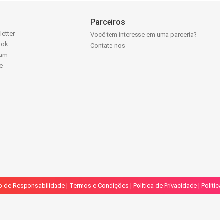
Parceiros
letter
Você tem interesse em uma parceria?
ook
Contate-nos
ram
e
k
o de Responsabilidade
|
Termos e Condições
|
Política de Privacidade
|
Políti