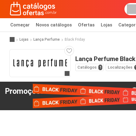
Começar
Novos catálogos
Ofertas
Lojas
Categor
Lojas
Lança Perfume
Black Friday
Lança Perfume Black 
Catálogos
1
Localizações
Ir para o website
Promoções Black Friday
de Lança Perfume