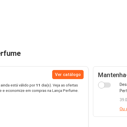
erfume
Mantenha-
Ver catálogo
Des
 ainda está válido por
11
dia(s). Veja as ofertas
Per
me e economize em compras na Lança Perfume.
39.
Ou 