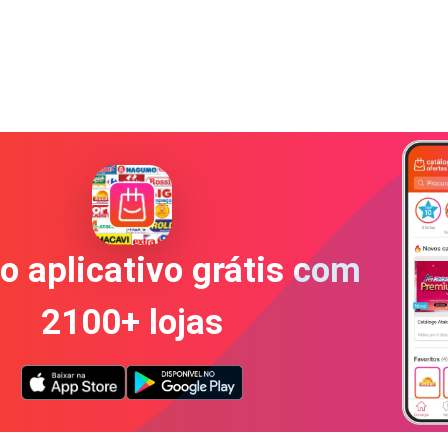
o aplicativo grátis com
2100+ lojas