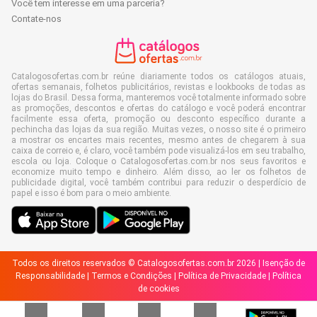
Você tem interesse em uma parceria?
Contate-nos
Catalogosofertas.com.br reúne diariamente todos os catálogos atuais,
ofertas semanais, folhetos publicitários, revistas e lookbooks de todas as
lojas do Brasil. Dessa forma, manteremos você totalmente informado sobre
as promoções, descontos e ofertas do catálogo e você poderá encontrar
facilmente essa oferta, promoção ou desconto específico durante a
pechincha das lojas da sua região. Muitas vezes, o nosso site é o primeiro
a mostrar os encartes mais recentes, mesmo antes de chegarem à sua
caixa de correio e, é claro, você também pode visualizá-los em seu trabalho,
escola ou loja. Coloque o Catalogosofertas.com.br nos seus favoritos e
economize muito tempo e dinheiro. Além disso, ao ler os folhetos de
publicidade digital, você também contribui para reduzir o desperdício de
papel e isso é bom para o meio ambiente.
Todos os direitos reservados © Catalogosofertas.com.br 2026 |
Isenção de
Responsabilidade
|
Termos e Condições
|
Política de Privacidade
|
Política
de cookies