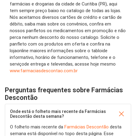
farmácias e drogarias
da
cidade
de
Curitiba (PR)
, aqui
tem sempre
preço
baixo no
catalogo
de todas as
lojas
.
Nós aceitamos diversos
cartões
de crédito e
cartão
de
débito, saiba mais sobre os convênios, confira em
nossos
panfletos
os medicamentos em
promoção
e não
perca nenhum
desconto
do nosso
catalogo
. Solicite o
panfleto
com os
produtos
em
oferta
e confira na
loja
online
maiores informações sobre o
tabloide
informativo,
horário de funcionamento
,
telefone
e o
serviço
de entrega e televendas, acesse hoje mesmo
www.farmaciasdescontao.com.br
Perguntas frequentes sobre Farmácias
Descontão
Onde está o folheto mais recente da Farmácias
Descontão desta semana?
O folheto mais recente da
Farmácias Descontão
desta
semana está disponível no topo desta página. Esse