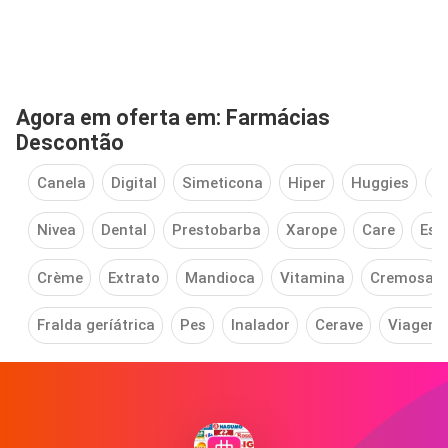
Agora em oferta em: Farmácias
Descontão
Canela
Digital
Simeticona
Hiper
Huggies
T
Nivea
Dental
Prestobarba
Xarope
Care
Esm
Crème
Extrato
Mandioca
Vitamina
Cremosa
Fralda geríátrica
Pes
Inalador
Cerave
Viagem