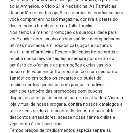
solar
Anthelios,
o
Ciclo 21
e
Neosaldina.
As
Farmácias
Descontão
m muitas opções e marcas de confiança para
você
comprar
em nosso
magazine
, confira a
oferta do
dia
em nossa
brochura
ou no
folheto
online
.
Nós temos a melhor
promoção
da sua localidade para
você cuidar com carinho da sua
saúde
e acompanhar as
últimas novidades em nossos
catálogos e Folhetos.
Visite o
site
Farmácias Descontão
, cadastre-se
grátis
e
receba nossa newsletter, fique sempre por dentro do
panfleto de ofertas
e de
promoções
exclusivas. No
nosso
site
você encontra
produtos
com um
desconto
fantástico em todos os
encartes
do
outlet
de
medicamentos genéricos
com
preços
imbatíveis,
participe também das
promoções
com
cupons
disponibilizados pelos nossos parceiros afiliados. Visite a
loja virtual
de nossa
drogaria
, confira nossos
catalogos
e
utilize seus
saldos
e o
cupom de desconto
para obter
descontos
arrasadores, acesse nossa
farma online
e
veja como é fácil participar.
Temos
preços de medicamentos
especiais
entre as