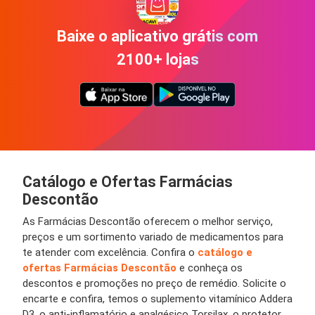
Baixe o aplicativo grátis com
2100+ lojas
Catálogo e Ofertas Farmácias
Descontão
As
Farmácias Descontão
oferecem o melhor
serviço
,
preços
e um
sortimento
variado de medicamentos para
te atender com excelência. Confira o
catálogo e
ofertas
Farmácias Descontão
e conheça os
descontos
e
promoções
no
preço de remédio.
Solicite o
encarte
e confira, temos o suplemento vitamínico
Addera
D3,
o anti-inflamatório e analgésico
Torsilax
, o protetor