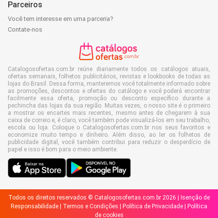
Parceiros
Você tem interesse em uma parceria?
Contate-nos
Catalogosofertas.com.br reúne diariamente todos os catálogos atuais,
ofertas semanais, folhetos publicitários, revistas e lookbooks de todas as
lojas do Brasil. Dessa forma, manteremos você totalmente informado sobre
as promoções, descontos e ofertas do catálogo e você poderá encontrar
facilmente essa oferta, promoção ou desconto específico durante a
pechincha das lojas da sua região. Muitas vezes, o nosso site é o primeiro
a mostrar os encartes mais recentes, mesmo antes de chegarem à sua
caixa de correio e, é claro, você também pode visualizá-los em seu trabalho,
escola ou loja. Coloque o Catalogosofertas.com.br nos seus favoritos e
economize muito tempo e dinheiro. Além disso, ao ler os folhetos de
publicidade digital, você também contribui para reduzir o desperdício de
papel e isso é bom para o meio ambiente.
Todos os direitos reservados © Catalogosofertas.com.br 2026 |
Isenção de
Responsabilidade
|
Termos e Condições
|
Política de Privacidade
|
Política
de cookies