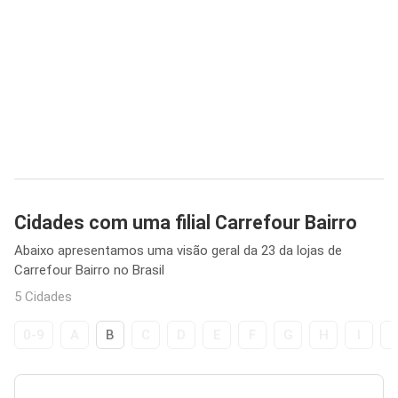
Cidades com uma filial Carrefour Bairro
Abaixo apresentamos uma visão geral da 23 da lojas de
Carrefour Bairro no Brasil
5 Cidades
0-9
A
B
C
D
E
F
G
H
I