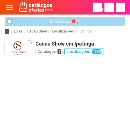
!
Dia dos Pais 🎁👔
Lojas
Cacau Show
Localizações
Ipatinga
Cacau Show em Ipatinga
Catálogos
1
Localizações
1559