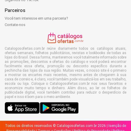
Parceiros
Você tem interesse em uma parceria?
Contate-nos
Catalogosofertas.com.br reúne diariamente todos os catálogos atuais,
ofertas semanais, folhetos publicitários, revistas e lookbooks de todas as
lojas do Brasil. Dessa forma, manteremos você totalmente informado sobre
as promoções, descontos e ofertas do catálogo e você poderá encontrar
facilmente essa oferta, promoção ou desconto específico durante a
pechincha das lojas da sua região. Muitas vezes, o nosso site é o primeiro
a mostrar os encartes mais recentes, mesmo antes de chegarem à sua
caixa de correio e, é claro, você também pode visualizá-los em seu trabalho,
escola ou loja. Coloque o Catalogosofertas.com.br nos seus favoritos e
economize muito tempo e dinheiro. Além disso, ao ler os folhetos de
publicidade digital, você também contribui para reduzir o desperdício de
papel e isso é bom para o meio ambiente.
Todos os direitos reservados © Catalogosofertas.com.br 2026 |
Isenção de
Responsabilidade
|
Termos e Condições
|
Política de Privacidade
|
Política