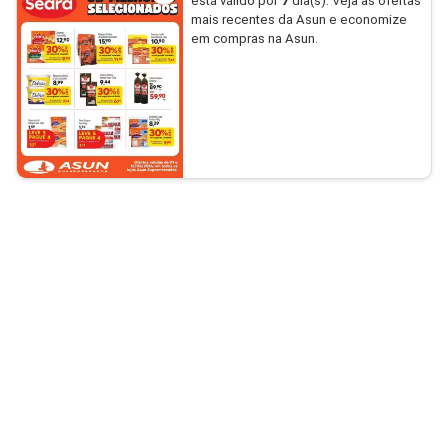
está válido por
7
dia(s). Veja as ofertas
mais recentes da Asun e economize
em compras na Asun.