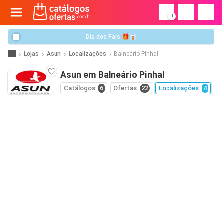
!
Dia dos Pais 🎁👔
Lojas
Asun
Localizações
Balneário Pinhal
Asun em Balneário Pinhal
Catálogos
6
Ofertas
22
Localizações
4