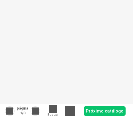
página
Próximo catálogo
1
/3
Buscar