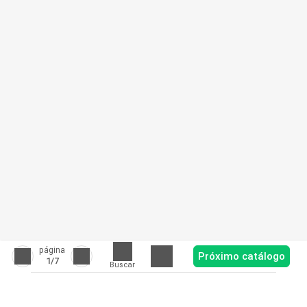
página
Próximo catálogo
1
/7
Buscar