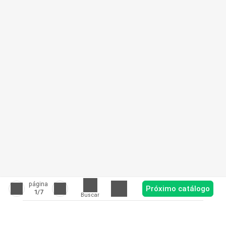
página
Próximo catálogo
1
/7
Buscar