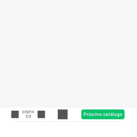
página
Próximo catálogo
1
/2