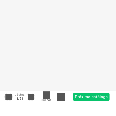
página
Próximo catálogo
1
/21
Buscar