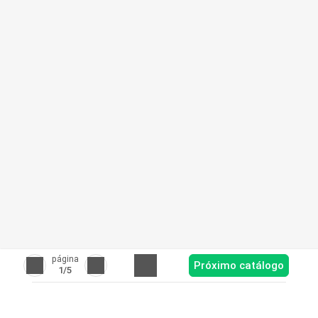
página
Próximo catálogo
1
/5