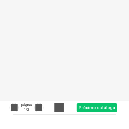
página
Próximo catálogo
1
/3