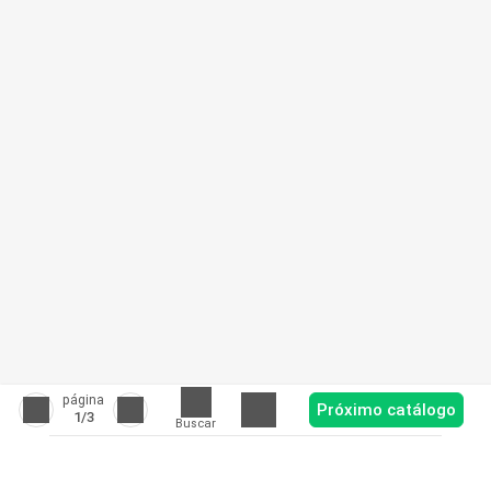
página
Próximo catálogo
1
/3
Buscar