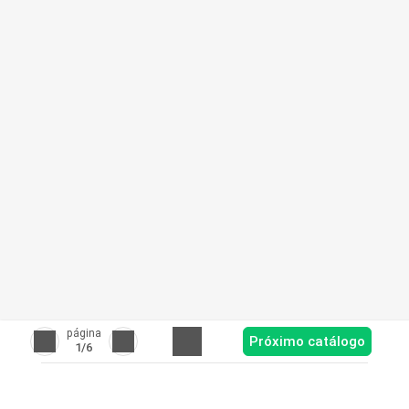
página
Próximo catálogo
1
/6