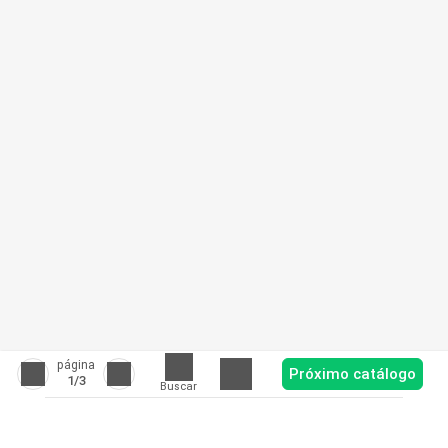
página
Próximo catálogo
1
/3
Buscar