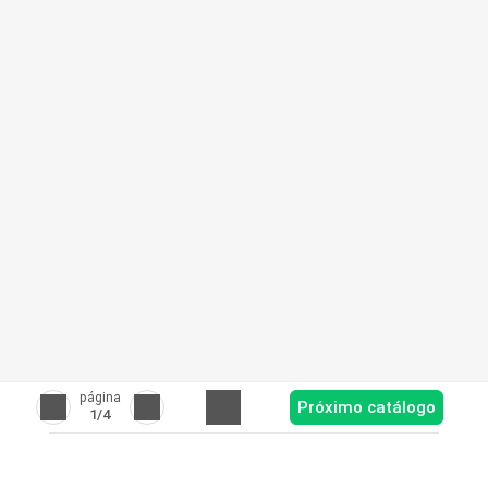
página
Próximo catálogo
1
/4