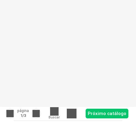
página
Próximo catálogo
1
/3
Buscar