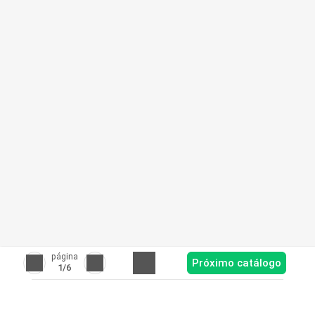
página
Próximo catálogo
1
/6