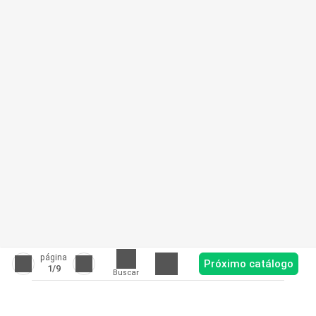
página
Próximo catálogo
1
/9
Buscar