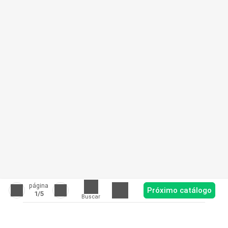
página
Próximo catálogo
1
/5
Buscar