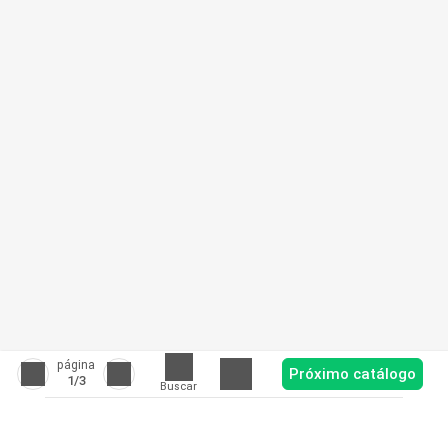
página
Próximo catálogo
1
/3
Buscar