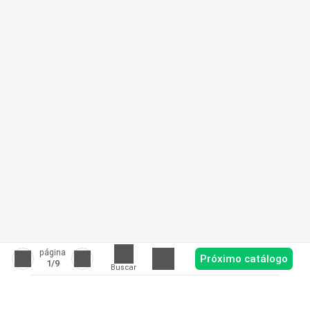
página
Próximo catálogo
1
/9
Buscar