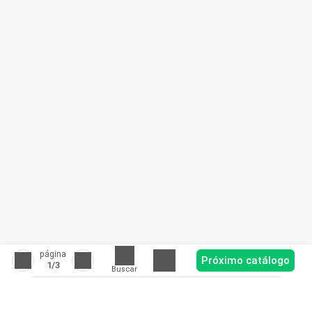
página
Próximo catálogo
1
/3
Buscar