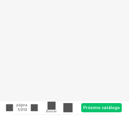
página
Próximo catálogo
1
/212
Buscar