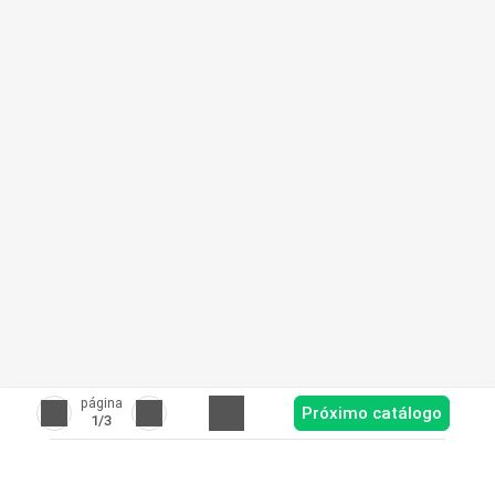
página
Próximo catálogo
1
/3