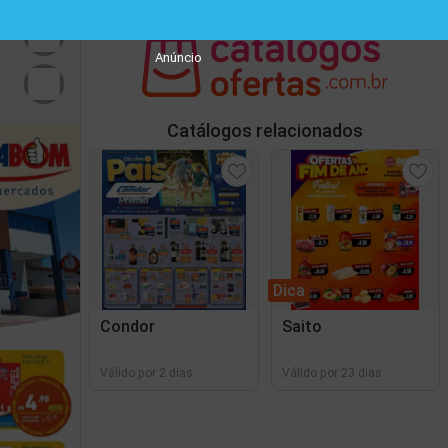
Anúncio
Catálogos relacionados
Dica
Condor
Saito
Válido por 2 dias
Válido por 23 dias