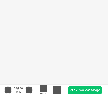
página
Próximo catálogo
1
/17
Buscar