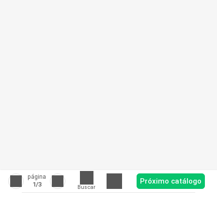
página
Próximo catálogo
1
/3
Buscar