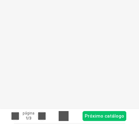
página
Próximo catálogo
1
/3