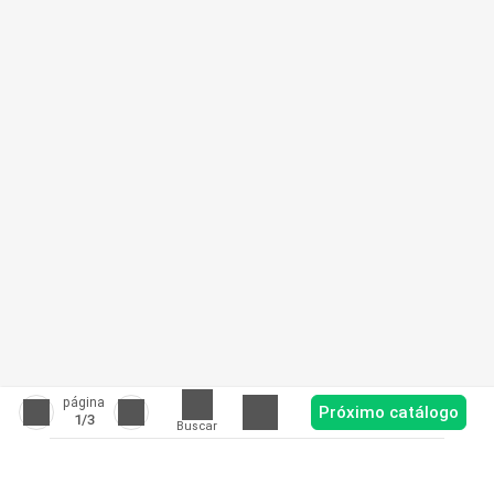
página
Próximo catálogo
1
/3
Buscar