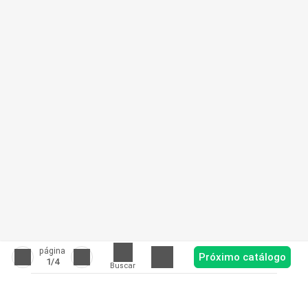
página
Próximo catálogo
1
/4
Buscar