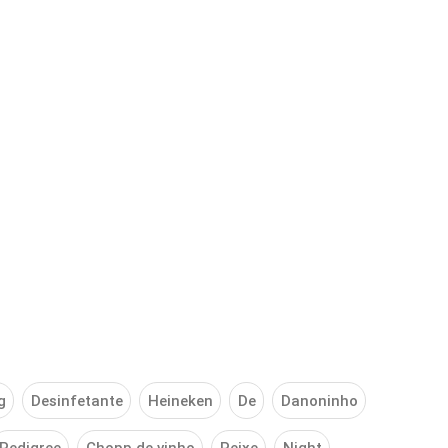
g
Desinfetante
Heineken
De
Danoninho