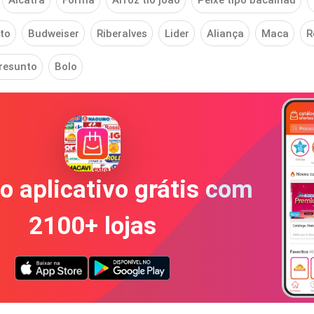
Alcatra
Forma
Arroz tio joão
Peixe tipo bacalhau
to
Budweiser
Riberalves
Lider
Aliança
Maca
R
resunto
Bolo
o aplicativo grátis com
2100+ lojas