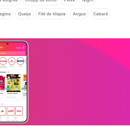
Pedigree
Chopp de vinho
Peixe
Night
egina
Queijo
Filé de tilapia
Angus
Cabarê