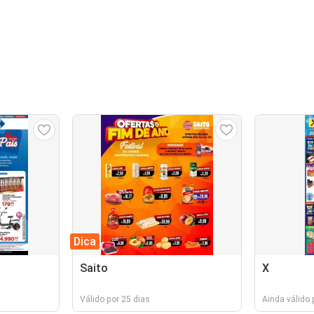
Dica
Saito
X
Válido por 25 dias
Ainda válido 