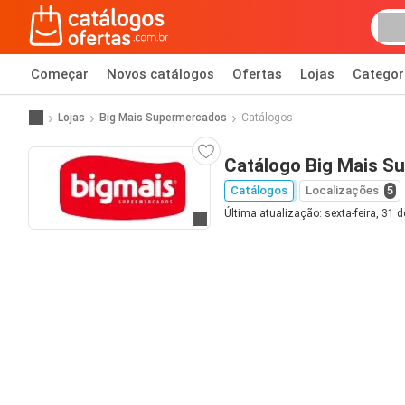
Começar
Novos catálogos
Ofertas
Lojas
Categor
Lojas
Big Mais Supermercados
Catálogos
Catálogo Big Mais S
Catálogos
Localizações
5
Última atualização: sexta-feira, 31 d
Ir para o website