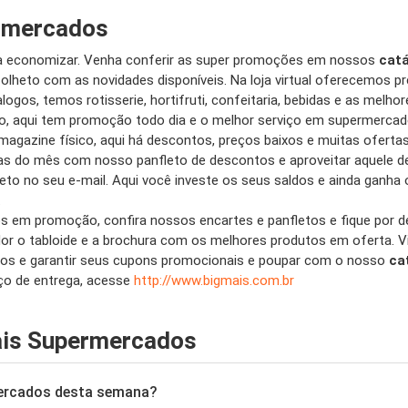
ermercados
a economizar. Venha conferir as super promoções em nossos
catá
olheto com as novidades disponíveis. Na loja virtual oferecemos pre
gos, temos rotisserie, hortifruti, confeitaria, bebidas e as melho
, aqui tem promoção todo dia e o melhor serviço em supermercado
 magazine físico, aqui há descontos, preços baixos e muitas ofert
s do mês com nosso panfleto de descontos e aproveitar aquele d
reto no seu e-mail. Aqui você investe os seus saldos e ainda ganha
.
 em promoção, confira nossos encartes e panfletos e fique por 
or o tabloide e a brochura com os melhores produtos em oferta. Vi
utos e garantir seus cupons promocionais e poupar com o nosso
ca
iço de entrega, acesse
http://www.bigmais.com.br
ais Supermercados
mercados desta semana?