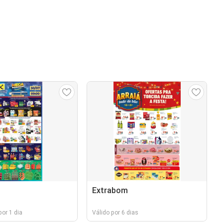
Extrabom
por 1 dia
Válido por 6 dias