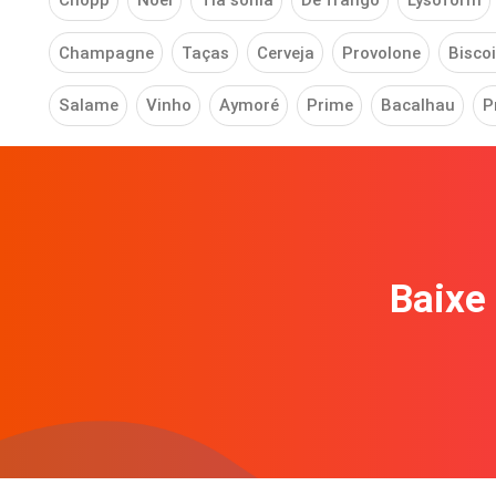
Chopp
Noel
Tia sonia
De frango
Lysoform
Champagne
Taças
Cerveja
Provolone
Biscoi
Salame
Vinho
Aymoré
Prime
Bacalhau
P
Baixe 