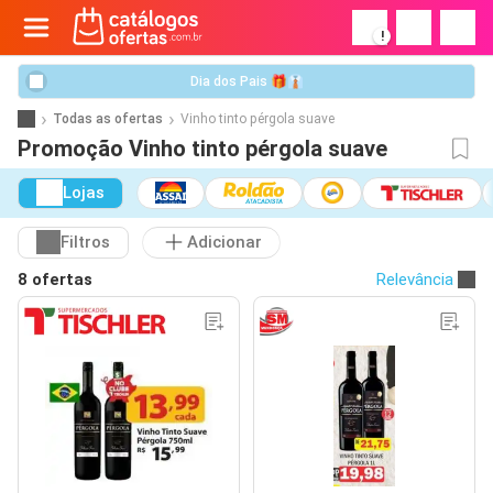
!
Dia dos Pais 🎁👔
Todas as ofertas
Vinho tinto pérgola suave
Promoção Vinho tinto pérgola suave
Lojas
Filtros
Adicionar
8 ofertas
Relevância