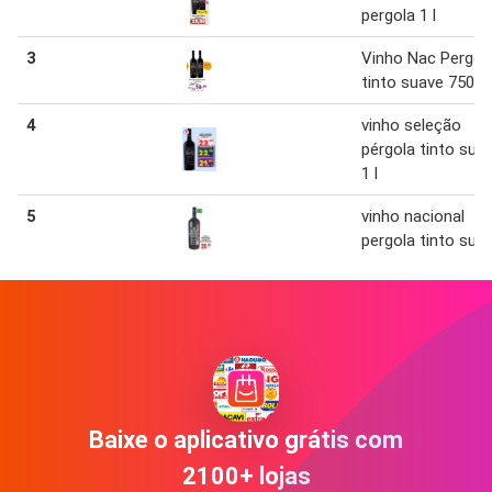
pergola 1 l
3
Vinho Nac Pergol
tinto suave 750 m
4
vinho seleção
pérgola tinto sua
1 l
5
vinho nacional
pergola tinto sua
Baixe o aplicativo grátis com
2100+ lojas