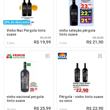
20% de desconto
Vinho Nac Pergola tinto
vinho seleção pérgola
suave
tinto suave
R$ 24,99
R$ 23,90
R$ 19,99
R$ 21,90
2 dias
2 dias
vinho nacional pergola
Pérgola - vinho tinto suave
tinto suave
ou seco
R$ 25,99
R$ 22,90
24 dias
3 dias