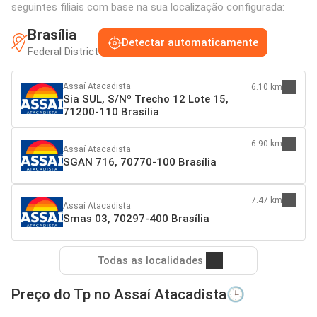
seguintes filiais com base na sua localização configurada:
Brasília
Detectar automaticamente
Federal District
Assaí Atacadista
6.10 km
Sia SUL, S/Nº Trecho 12 Lote 15,
71200-110 Brasília
6.90 km
Assaí Atacadista
SGAN 716, 70770-100 Brasília
7.47 km
Assaí Atacadista
Smas 03, 70297-400 Brasília
Todas as localidades
Preço do Tp no Assaí Atacadista🕒