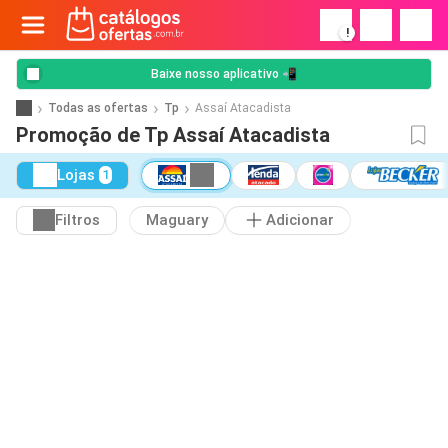
!
Baixe nosso aplicativo 📲
Todas as ofertas
Tp
Assaí Atacadista
Promoção de Tp Assaí Atacadista
Lojas
1
Filtros
Maguary
Adicionar