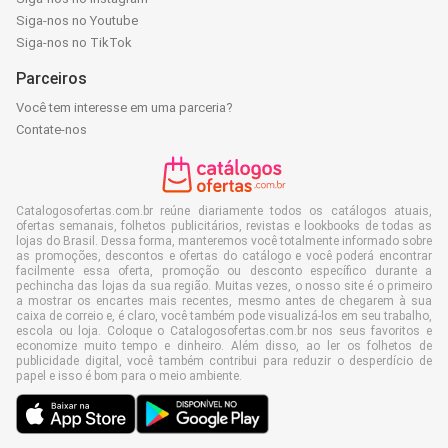
Siga-nos no Youtube
Siga-nos no TikTok
Parceiros
Você tem interesse em uma parceria?
Contate-nos
Catalogosofertas.com.br reúne diariamente todos os catálogos atuais,
ofertas semanais, folhetos publicitários, revistas e lookbooks de todas as
lojas do Brasil. Dessa forma, manteremos você totalmente informado sobre
as promoções, descontos e ofertas do catálogo e você poderá encontrar
facilmente essa oferta, promoção ou desconto específico durante a
pechincha das lojas da sua região. Muitas vezes, o nosso site é o primeiro
a mostrar os encartes mais recentes, mesmo antes de chegarem à sua
caixa de correio e, é claro, você também pode visualizá-los em seu trabalho,
escola ou loja. Coloque o Catalogosofertas.com.br nos seus favoritos e
economize muito tempo e dinheiro. Além disso, ao ler os folhetos de
publicidade digital, você também contribui para reduzir o desperdício de
papel e isso é bom para o meio ambiente.