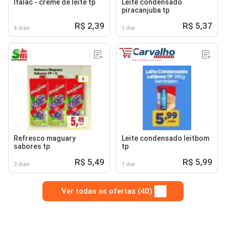
Italac - creme de leite tp
Leite condensado
piracanjuba tp
R$ 2,39
R$ 5,37
4 dias
1 dia
Refresco maguary
Leite condensado leitbom
sabores tp
tp
R$ 5,49
R$ 5,99
2 dias
1 dia
Ver todas as ofertas (40)