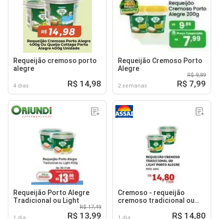
Requeijão cremoso porto
Requeijão Cremoso Porto
alegre
Alegre
R$ 9,89
R$ 14,98
R$ 7,99
4 dias
2 semanas
Requeijão Porto Alegre
Cremoso - requeijão
Tradicional ou Light
cremoso tradicional ou
R$ 17,49
light porto alegre
R$ 13,99
R$ 14,80
1 dia
1 dia