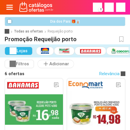
!
Dia dos Pais 🎁👔
Todas as ofertas
Requeijão porto
Promoção Requeijão porto
Lojas
Filtros
Adicionar
6 ofertas
Relevância