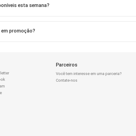
poníveis esta semana?
5l em promoção?
Parceiros
letter
Você tem interesse em uma parceria?
ook
Contate-nos
ram
e
k