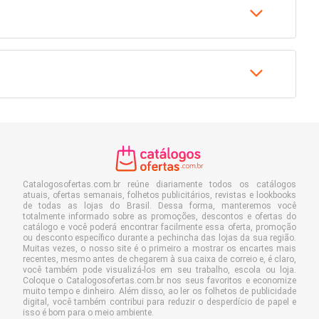
Catalogosofertas.com.br reúne diariamente todos os catálogos
atuais, ofertas semanais, folhetos publicitários, revistas e lookbooks
de todas as lojas do Brasil. Dessa forma, manteremos você
totalmente informado sobre as promoções, descontos e ofertas do
catálogo e você poderá encontrar facilmente essa oferta, promoção
ou desconto específico durante a pechincha das lojas da sua região.
Muitas vezes, o nosso site é o primeiro a mostrar os encartes mais
recentes, mesmo antes de chegarem à sua caixa de correio e, é claro,
você também pode visualizá-los em seu trabalho, escola ou loja.
Coloque o Catalogosofertas.com.br nos seus favoritos e economize
muito tempo e dinheiro. Além disso, ao ler os folhetos de publicidade
digital, você também contribui para reduzir o desperdício de papel e
isso é bom para o meio ambiente.