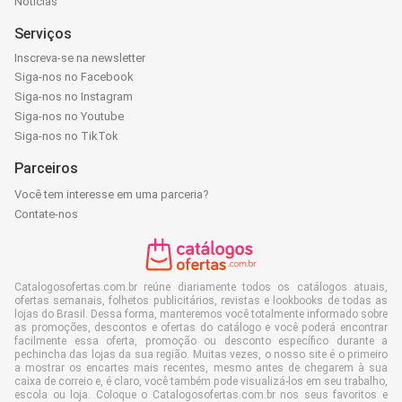
Notícias
Serviços
Inscreva-se na newsletter
Siga-nos no Facebook
Siga-nos no Instagram
Siga-nos no Youtube
Siga-nos no TikTok
Parceiros
Você tem interesse em uma parceria?
Contate-nos
Catalogosofertas.com.br reúne diariamente todos os catálogos atuais,
ofertas semanais, folhetos publicitários, revistas e lookbooks de todas as
lojas do Brasil. Dessa forma, manteremos você totalmente informado sobre
as promoções, descontos e ofertas do catálogo e você poderá encontrar
facilmente essa oferta, promoção ou desconto específico durante a
pechincha das lojas da sua região. Muitas vezes, o nosso site é o primeiro
a mostrar os encartes mais recentes, mesmo antes de chegarem à sua
caixa de correio e, é claro, você também pode visualizá-los em seu trabalho,
escola ou loja. Coloque o Catalogosofertas.com.br nos seus favoritos e