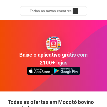
Todos os novos encartes
Baixe o aplicativo grátis com
2100+ lojas
Todas as ofertas em Mocotó bovino