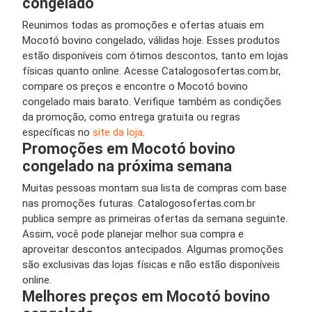
congelado
Reunimos todas as promoções e ofertas atuais em
Mocotó bovino congelado, válidas hoje. Esses produtos
estão disponíveis com ótimos descontos, tanto em lojas
físicas quanto online. Acesse Catalogosofertas.com.br,
compare os preços e encontre o Mocotó bovino
congelado mais barato. Verifique também as condições
da promoção, como entrega gratuita ou regras
específicas no
site da loja
.
Promoções em Mocotó bovino
congelado na próxima semana
Muitas pessoas montam sua lista de compras com base
nas promoções futuras. Catalogosofertas.com.br
publica sempre as primeiras ofertas da semana seguinte.
Assim, você pode planejar melhor sua compra e
aproveitar descontos antecipados. Algumas promoções
são exclusivas das lojas físicas e não estão disponíveis
online.
Melhores preços em Mocotó bovino