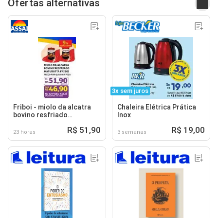
Ofertas alternativas
3x sem juros
Friboi - miolo da alcatra
Chaleira Elétrica Prática
bovino resfriado
Inox
maturatta
R$ 51,90
R$ 19,00
23 horas
3 semanas