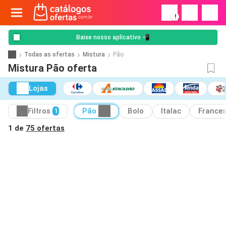
!
Baixe nosso aplicativo 📲
Todas as ofertas
Mistura
Pão
Mistura Pão oferta
Lojas
Filtros
Pão
Bolo
Italac
France
1
1 de
75 ofertas