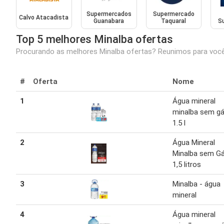
Supermercados
Supermercado
Calvo Atacadista
Guanabara
Taquaral
S
Top 5 melhores Minalba ofertas
Procurando as melhores Minalba ofertas? Reunimos para você 
#
Oferta
Nome
1
Água mineral
minalba sem g
1.5 l
2
Água Mineral
Minalba sem G
1,5 litros
3
Minalba - água
mineral
4
Água mineral