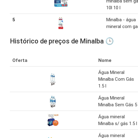
minalba sem g
10l 10 l
5
Minalba - água
mineral com ga
Histórico de preços de Minalba 🕒
Oferta
Nome
Água Mineral
Minalba Com Gás
1.5 l
Água Mineral
Minalba Sem Gás 5 
Água mineral
Minalba s/ gás 1.5 l
Água mineral