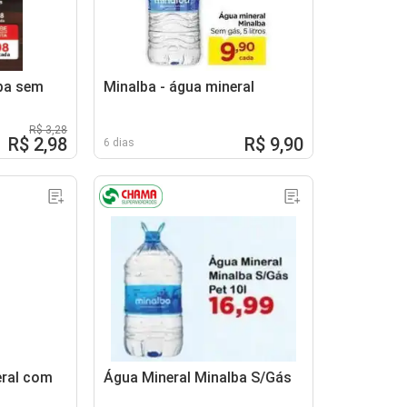
ba sem
Minalba - água mineral
R$ 3,28
R$ 2,98
R$ 9,90
6 dias
eral com
Água Mineral Minalba S/Gás