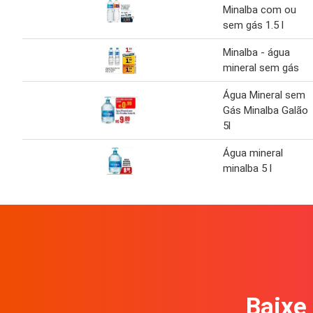
Minalba com ou
sem gás 1.5 l
Minalba - água
mineral sem gás
Água Mineral sem
Gás Minalba Galão
5l
Água mineral
minalba 5 l
Baixe 