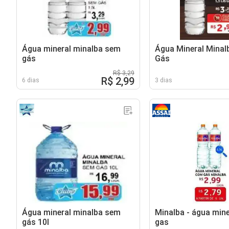
Água mineral minalba sem
Água Mineral Minal
gás
Gás
R$ 3,29
R$ 2,99
6 dias
3 dias
Água mineral minalba sem
Minalba - água min
gás 10l
gas