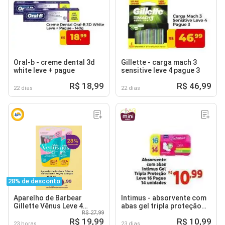
Oral-b - creme dental 3d
Gillette - carga mach 3
white leve + pague
sensitive leve 4 pague 3
R$ 18,99
R$ 46,99
22 dias
22 dias
28% de desconto
Aparelho de Barbear
Intimus - absorvente com
Gillette Vênus Leve 4
abas gel tripla proteção
R$ 27,99
Pague 3 Simply
leve 16 pague 14 unidades
R$ 19,99
R$ 10,99
23 horas
23 dias