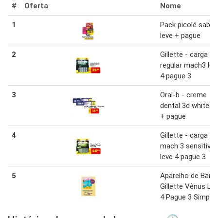
#
Oferta
Nome
1
Pack picolé sabor
leve + pague
2
Gillette - carga
regular mach3 lev
4 pague 3
3
Oral-b - creme
dental 3d white le
+ pague
4
Gillette - carga
mach 3 sensitive
leve 4 pague 3
5
Aparelho de Barb
Gillette Vênus Le
4 Pague 3 Simply