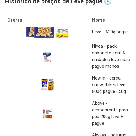
Histórico de preços de Leve pague 🕒
Oferta
Nome
Leve - 620g pague
Nivea - pack
sabonete com 6
unidades leve mais
pague menos
Nestlé - cereal
snow flakes leve
800g pague 650g
Above -
desodorante para
pés 200g leve +
pague
Always - noturno,