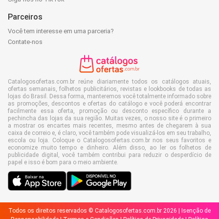
Parceiros
Você tem interesse em uma parceria?
Contate-nos
Catalogosofertas.com.br reúne diariamente todos os catálogos atuais,
ofertas semanais, folhetos publicitários, revistas e lookbooks de todas as
lojas do Brasil. Dessa forma, manteremos você totalmente informado sobre
as promoções, descontos e ofertas do catálogo e você poderá encontrar
facilmente essa oferta, promoção ou desconto específico durante a
pechincha das lojas da sua região. Muitas vezes, o nosso site é o primeiro
a mostrar os encartes mais recentes, mesmo antes de chegarem à sua
caixa de correio e, é claro, você também pode visualizá-los em seu trabalho,
escola ou loja. Coloque o Catalogosofertas.com.br nos seus favoritos e
economize muito tempo e dinheiro. Além disso, ao ler os folhetos de
publicidade digital, você também contribui para reduzir o desperdício de
papel e isso é bom para o meio ambiente.
Todos os direitos reservados © Catalogosofertas.com.br 2026 |
Isenção de