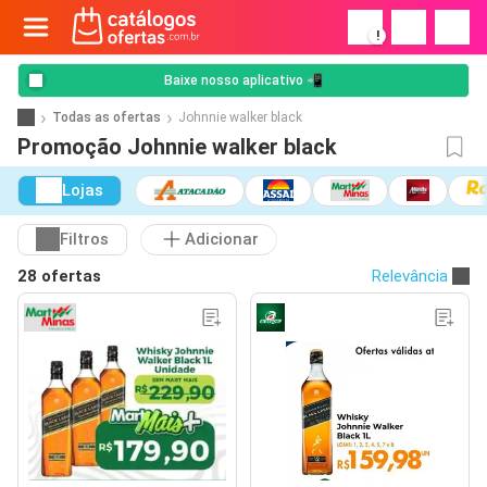
!
Baixe nosso aplicativo 📲
Todas as ofertas
Johnnie walker black
Promoção Johnnie walker black
Lojas
Filtros
Adicionar
28 ofertas
Relevância